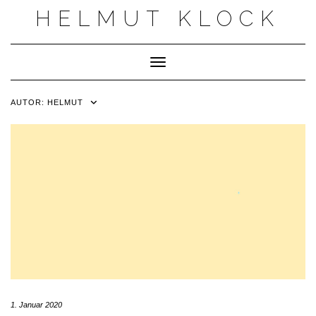
Skip
HELMUT KLOCK
to
content
Toggle Navigation
AUTOR:
HELMUT
1. Januar 2020